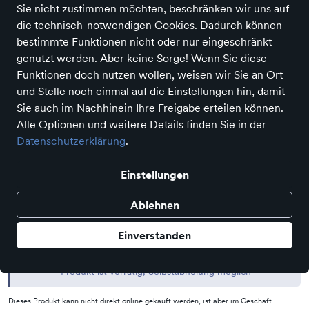
Sie nicht zustimmen möchten, beschränken wir uns auf
Sneaker
die technisch-notwendigen Cookies. Dadurch können
Preis
100,00 €
bestimmte Funktionen nicht oder nur eingeschränkt
inkl. MwSt.
genutzt werden. Aber keine Sorge! Wenn Sie diese
Statt:
120,00 €
−17%
Funktionen doch nutzen wollen, weisen wir Sie an Ort
Farbe
und Stelle noch einmal auf die Einstellungen hin, damit
Sie auch im Nachhinein Ihre Freigabe erteilen können.
Alle Optionen und weitere Details finden Sie in der
Größe
Datenschutzerklärung
.
37
38
39
40
Einstellungen
Auswahl aufheben
Ablehnen
Einverstanden
Nur noch weniger als 3 Artikel im Geschäft vorhanden.
Produkt ist vorrätig, Selbstabholung möglich
Dieses Produkt kann nicht direkt online gekauft werden, ist aber im Geschäft